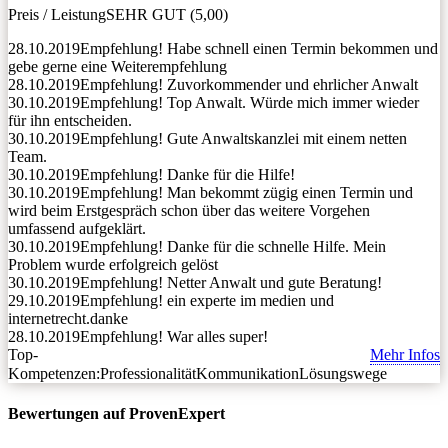
Preis / Leistung
SEHR GUT (5,00)
28.10.2019
Empfehlung! Habe schnell einen Termin bekommen und
gebe gerne eine Weiterempfehlung
28.10.2019
Empfehlung! Zuvorkommender und ehrlicher Anwalt
30.10.2019
Empfehlung! Top Anwalt. Würde mich immer wieder
für ihn entscheiden.
30.10.2019
Empfehlung! Gute Anwaltskanzlei mit einem netten
Team.
30.10.2019
Empfehlung! Danke für die Hilfe!
30.10.2019
Empfehlung! Man bekommt zügig einen Termin und
wird beim Erstgespräch schon über das weitere Vorgehen
umfassend aufgeklärt.
30.10.2019
Empfehlung! Danke für die schnelle Hilfe. Mein
Problem wurde erfolgreich gelöst
30.10.2019
Empfehlung! Netter Anwalt und gute Beratung!
29.10.2019
Empfehlung! ein experte im medien und
internetrecht.danke
28.10.2019
Empfehlung! War alles super!
Top-
Mehr Infos
Kompetenzen:
Professionalität
Kommunikation
Lösungswege
Bewertungen auf ProvenExpert